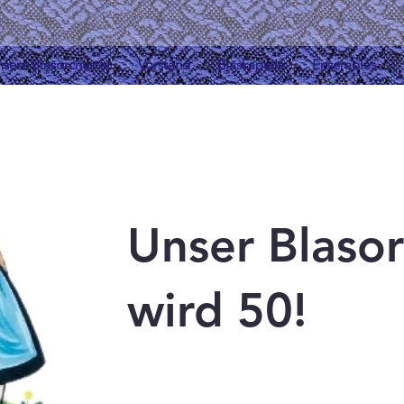
sere Blasorchester
Vorstand
Blaskapelle
Ensembles
Unser Blasor
wird 50!