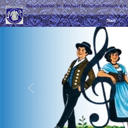
Blasorchester St. Michael München-Perlach e.V.
Start
Un